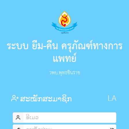
ระบบ ยืม-คืน ครุภัณฑ์ทางการ
แพทย์
วพบ.พุทธชินราช
ສະໝັກສະມາຊິກ