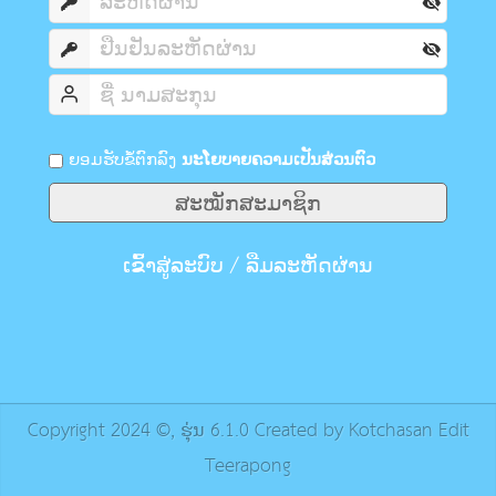
ຍອມຮັບຂໍ້ຕົກລົງ
ນະໂຍບາຍຄວາມເປັນສ່ວນຕົວ
ສະໝັກສະມາຊິກ
ເຂົ້າສູ່ລະບົບ
/
ລືມລະຫັດຜ່ານ
Copyright 2024 ©, ຮຸ່ນ 6.1.0 Created by Kotchasan Edit
Teerapong