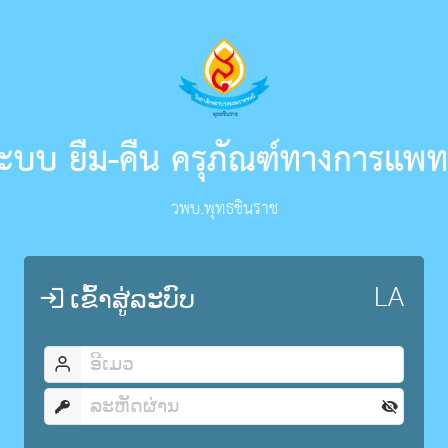
ะบบ ยืม-คืน ครุภัณฑ์ทางการแพท
วพบ.พุทธชินราช
ເຂົ້າສູ່ລະບົບ