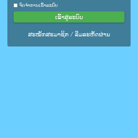
ຈົດຈຳການເຂົ້າລະບົບ
ເຂົ້າສູ່ລະບົບ
ສະໝັກສະມາຊິກ
/
ລືມລະຫັດຜ່ານ