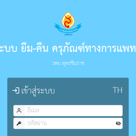
ะบบ ยืม-คืน ครุภัณฑ์ทางการแพท
วพบ.พุทธชินราช
เข้าสู่ระบบ